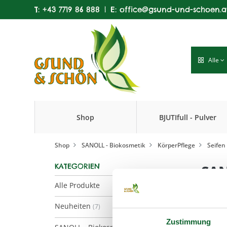
T:
+43 7719 86 888
|
E:
office@gsund-und-schoen.a
Alle
Shop
BJUTIfull - Pulver
Produkte
Shop
SANOLL - Biokosmetik
KörperPflege
Seifen
KATEGORIEN
SAN
Alle Produkte
Neuheiten
(7)
Zustimmung