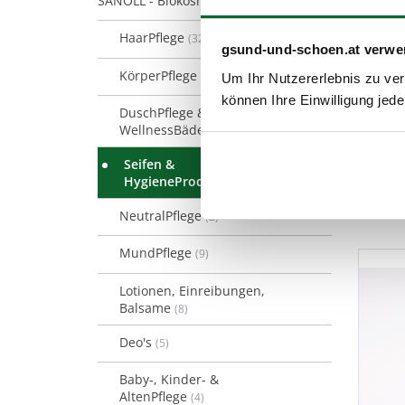
SANOLL - Biokosmetik
(128)
HaarPflege
(32)
gsund-und-schoen.at verwe
KörperPflege
(37)
Um Ihr Nutzererlebnis zu verb
können Ihre Einwilligung jede
DuschPflege &
WellnessBäder
(9)
Seifen &
HygieneProdukte
(4)
NeutralPflege
(2)
MundPflege
(9)
Lotionen, Einreibungen,
Balsame
(8)
Deo's
(5)
Baby-, Kinder- &
AltenPflege
(4)