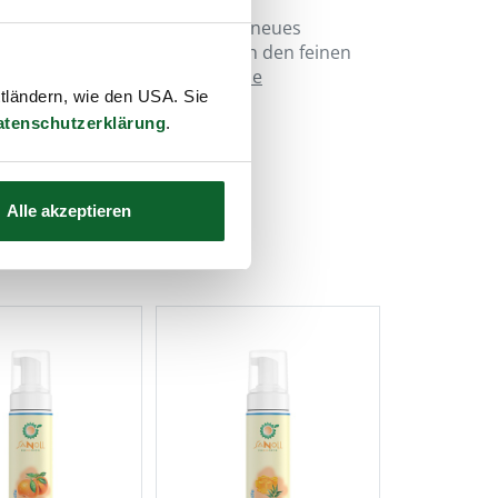
NOLL-Biokosmetik
bieten ein neues
 Händewaschen. Sie sind durch den feinen
peziellen Schaum-Spender
ohne
ttländern, wie den USA. Sie
d effektiv
in der Anwendung.
atenschutzerklärung
.
Alle akzeptieren