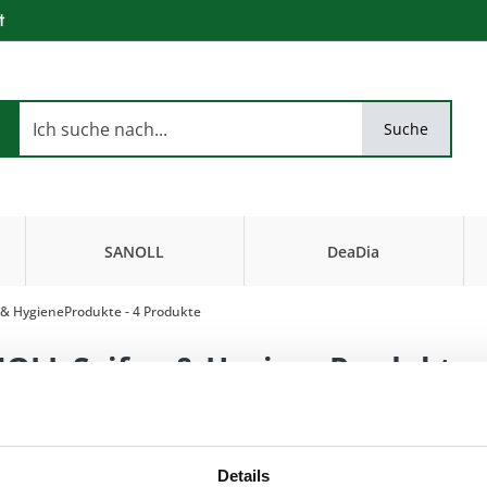
t
Suche
SANOLL
DeaDia
Biokosmetik
FiseurKosmetik
 & HygieneProdukte
- 4 Produkte
OLL Seifen & HygieneProdukte
…ein sanftes Wasc
Details