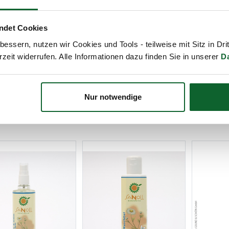
Die
SchaumSeifen von SA
Wascherlebnis, selbst beim
ndet Cookies
SeifenSchaum aus einem s
essern, nutzen wir Cookies und Tools - teilweise mit Sitz in Dri
Treibgase
sehr ergiebig un
rzeit widerrufen. Alle Informationen dazu finden Sie in unserer
D
Weiterlesen
Nur notwendige