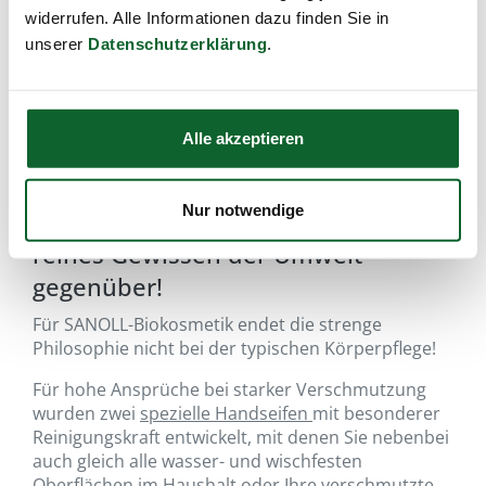
widerrufen. Alle Informationen dazu finden Sie in
unserer
Datenschutzerklärung
.
Alle akzeptieren
Nur notwendige
…kräftig, ökologisch-sauber! Für ein
reines Gewissen der Umwelt
gegenüber!
Für SANOLL-Biokosmetik endet die strenge
Philosophie nicht bei der typischen Körperpflege!
Für hohe Ansprüche bei starker Verschmutzung
wurden zwei
spezielle Handseifen
mit besonderer
Reinigungskraft entwickelt, mit denen Sie nebenbei
auch gleich alle wasser- und wischfesten
Oberflächen im Haushalt oder Ihre verschmutzte