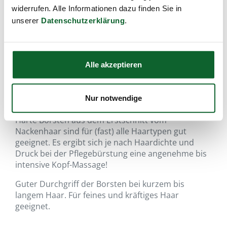
widerrufen. Alle Informationen dazu finden Sie in
unserer
Datenschutzerklärung
.
Alle akzeptieren
mit harter Wildschweinborste, für
Nur notwendige
feines bis kräftiges Haar!
Harte Borsten aus dem Erstschnitt vom
Nackenhaar sind für (fast) alle Haartypen gut
geeignet. Es ergibt sich je nach Haardichte und
Druck bei der Pflegebürstung eine angenehme bis
intensive Kopf-Massage!
Guter Durchgriff der Borsten bei kurzem bis
langem Haar. Für feines und kräftiges Haar
geeignet.