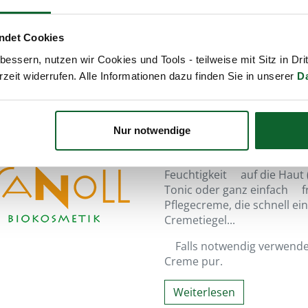
Alle
Kristallessenz Gesic
Creme-Rezeptur von SANOLL
Kombination mit hochwertig
ndet Cookies
Besonderen der
Knospen-,
essern, nutzen wir Cookies und Tools - teilweise mit Sitz in Dri
durch die feinen
Bio-Pflanz
sind klaren Zwecken bzw. 
rzeit widerrufen. Alle Informationen dazu finden Sie in unserer
D
Kundennutzen gut erkennba
Tipp
: Bewusst bieten wir p
Nur notwendige
& Nacht-Pflege an!
Für eine
leichte
Tagescr
Feuchtigkeit auf die Haut (
Tonic oder ganz einfach fr
Pflegecreme, die schnell e
Cremetiegel...
Falls notwendig verwenden
Creme pur.
Weiterlesen