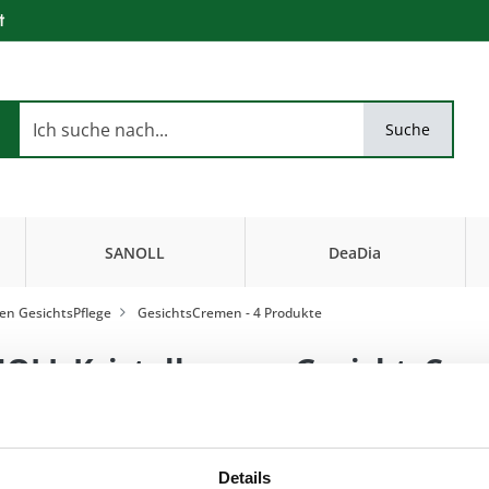
t
Suche
SANOLL
DeaDia
Biokosmetik
FiseurKosmetik
n GesichtsPflege
GesichtsCremen
- 4 Produkte
OLL Kristallessenz GesichtsCr
…mit allen Sinnen (
Details