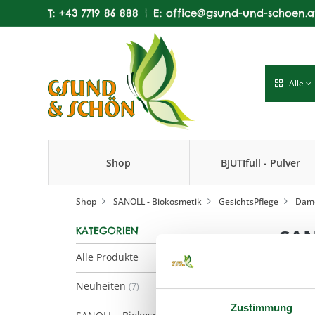
T:
+43 7719 86 888
|
E:
office@gsund-und-schoen.a
Alle
Shop
BJUTIfull - Pulver
Produkte
Shop
SANOLL - Biokosmetik
GesichtsPflege
Dame
KATEGORIEN
SAN
Alle Produkte
Neuheiten
(7)
Zustimmung