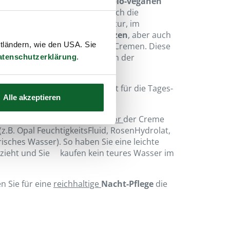
htsCremen
sind auf der neuen
bio-veganen
-Biokosmetik aufgebaut. Durch die
en Kostbarkeiten aus der Natur, im
 Blüten-
und
Edelstein-Essenzen
, aber auch
ttländern, wie den USA. Sie
enöle, entstehen hochwertige Cremen. Diese
Hauttypen zugeordnet, wodurch der
atenschutzerklärung
.
r ist.
ro Creme-Typ "nur" ein Produkt für die Tages-
Alle akzeptieren
eme
bringen Sie bitte einfach
vor
der Creme
z.B. Opal FeuchtigkeitsFluid, RosenHydrolat,
isches Wasser). So haben Sie eine leichte
inzieht und Sie kaufen kein teures Wasser im
 Sie für eine
reichhaltige
Nacht-Pflege
die