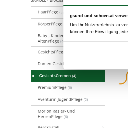
SANOLL - Biokosmetik
(128)
HaarPflege
(32)
gsund-und-schoen.at verwe
KörperPflege
(37)
Um Ihr Nutzererlebnis zu verb
können Ihre Einwilligung jede
Baby-, Kinder- &
AltenPflege
(4)
GesichtsPflege
(26)
Damen GesichtsPflege
(10)
GesichtsCremen
(4)
PremiumPflege
(6)
Aventurin JugendPflege
(2)
Morion Rasier- und
HerrenPflege
(6)
Bergkristall