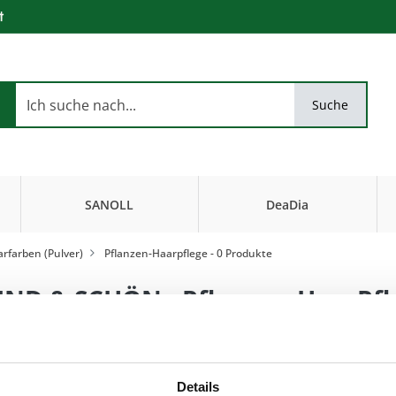
t
Suche
SANOLL
DeaDia
Biokosmetik
FiseurKosmetik
rfarben (Pulver)
Pflanzen-Haarpflege
- 0 Produkte
ND & SCHÖN - Pflanzen-HaarPfl
…für eine ausgegl
Details
natürlichen Glanz