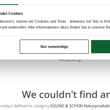
Unsere
„Glanzpflege“
ist 
NICHT färbende
Haar- & Ko
ndet Cookies
Volumen, freuen Sie sich üb
essern, nutzen wir Cookies und Tools - teilweise mit Sitz in Dri
rzeit widerrufen. Alle Informationen dazu finden Sie in unserer
D
Unsere Erfahrungen im eig
Kundinnen und Kunden habe
SCHÖN Glanzpflege“
fetten
ausgleichen und somit dies
Nur notwendige
Beachten Sie bitte die unve
Verpackung!
We couldn't find a
roduct defined in category
GSUND & SCHÖN Naturprodukte /