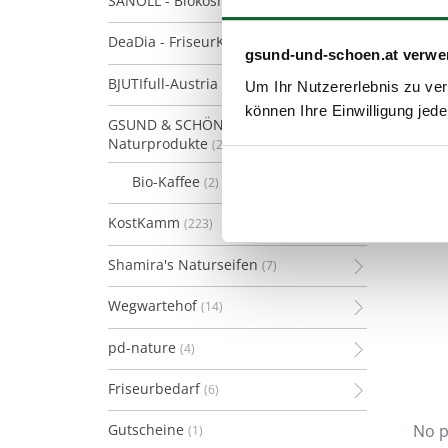
SANOLL - Biokosmetik
(128)
DeaDia - FriseurKosmetik
(21)
gsund-und-schoen.at verwe
BJUTIfull-Austria
(13)
Um Ihr Nutzererlebnis zu verb
können Ihre Einwilligung jede
GSUND & SCHÖN
Naturprodukte
(2)
Bio-Kaffee
(2)
KostKamm
(223)
Shamira's Naturseifen
(7)
Wegwartehof
(14)
pd-nature
(4)
Friseurbedarf
(6)
No p
Gutscheine
(1)