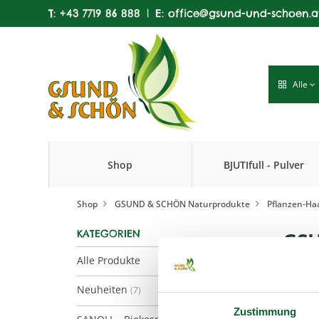
T:
+43 7719 86 888
|
E:
office@gsund-und-schoen.a
Alle
Shop
BJUTIfull - Pulver
Produkte
Shop
GSUND & SCHÖN Naturprodukte
Pflanzen-Haa
KATEGORIEN
GSU
Alle Produkte
Neuheiten
(7)
Zustimmung