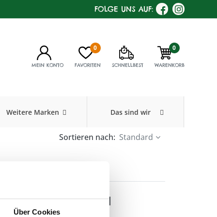
FOLGE UNS AUF:
0
0
MEIN KONTO
FAVORITEN
SCHNELLBEST
WARENKORB
Weitere Marken
Das sind wir
Sortieren nach:
Standard
ege
ichene Kopfhaut und
Über Cookies
 im Haar!