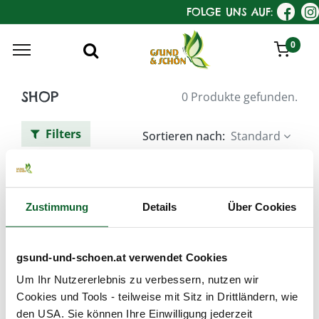
FOLGE UNS AUF:
0
SHOP
0 Produkte gefunden.
Filters
Sortieren nach:
Standard
Zustimmung
Details
Über Cookies
We couldn't find any
gsund-und-schoen.at verwendet Cookies
product!
Um Ihr Nutzererlebnis zu verbessern, nutzen wir
No product defined in category
KostKamm /
Cookies und Tools - teilweise mit Sitz in Drittländern, wie
Haarbürsten klassisch / Drahtbürste
.
den USA. Sie können Ihre Einwilligung jederzeit