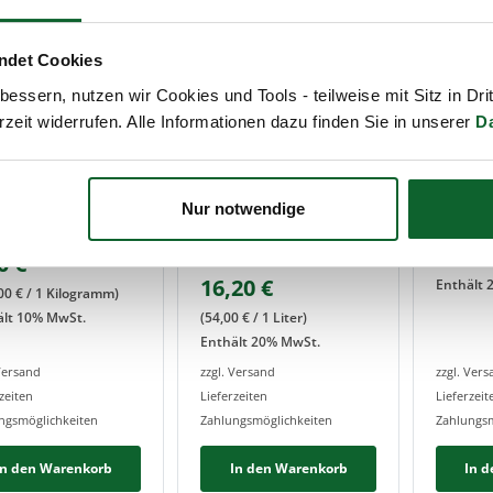
ndet Cookies
essern, nutzen wir Cookies und Tools - teilweise mit Sitz in Dri
rzeit widerrufen. Alle Informationen dazu finden Sie in unserer
D
artehof
SANOLL - Biokosmetik
SANOLL -
ND-TEE
ALLESKÖNNER
ALPEN
(KONZENTRAT)
gepflückte
optimier
Nur notwendige
tertee-Mischungen
Duft - fr
el-Nr.:
402211
21,60
Ein frisches Sauberkeits-
"Ziegenb
Erlebnis für Hände und
Artikel-Nr.:
18110
0
€
(
432,00
€
Haushalt!
16,20
€
Enthält
00
€
/
1
Kilogramm
)
ält
10
% MwSt.
(
54,00
€
/
1
Liter
)
Enthält
20
% MwSt.
 Versand
zzgl. Versand
zzgl. Ver
zeiten
Lieferzeiten
Lieferzeit
ngsmöglichkeiten
Zahlungsmöglichkeiten
Zahlungsm
In den Warenkorb
In den Warenkorb
In 