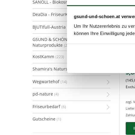
SANOLL - Biokosmetik
(128)
DeaDia - FriseurKosmetik
(21)
gsund-und-schoen.at verwe
Um Ihr Nutzererlebnis zu verb
BJUTIfull-Austria
(13)
können Ihre Einwilligung jede
GSUND & SCHÖN
Wegw
Naturprodukte
(2)
ABE
hand
KostKamm
(223)
Kräu
Artik
Shamira's Naturseifen
(7)
5,8
(
145,
Wegwartehof
(14)
Enth
pd-nature
(4)
zzgl.
Friseurbedarf
(6)
Liefer
Zahlu
Gutscheine
(1)