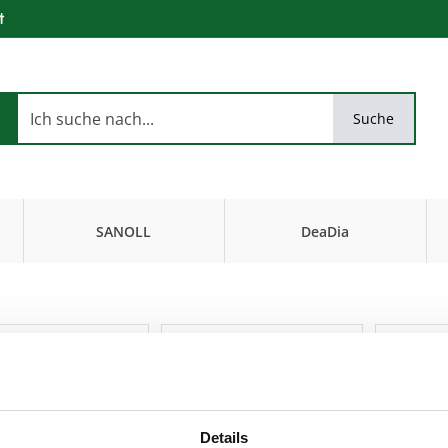
t
Suche
SANOLL
DeaDia
Biokosmetik
FiseurKosmetik
Neuheiten
Neuheiten
Details