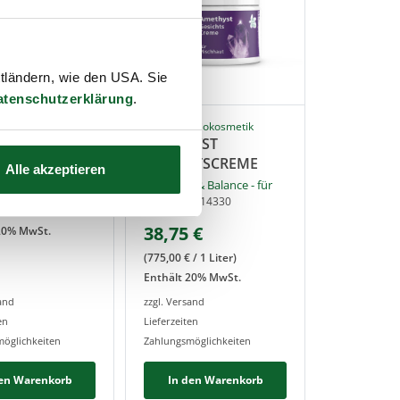
ttländern, wie den USA. Sie
atenschutzerklärung
.
 Biokosmetik
SANOLL - Biokosmetik
 BALSAM
AMETHYST
GESICHTSCREME
te Rezeptur und
Alle akzeptieren
üher
€
Ausgleich & Balance - für
utter-Einreibung"
Mischhaut
Artikel-Nr.:
14330
/
1
Liter
)
38,75
€
20
% MwSt.
(
775,00
€
/
1
Liter
)
Enthält
20
% MwSt.
sand
zzgl. Versand
en
Lieferzeiten
öglichkeiten
Zahlungsmöglichkeiten
den Warenkorb
In den Warenkorb