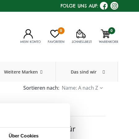
FOLGE UNS AUF:
0
0
MEIN KONTO
FAVORITEN
SCHNELLBEST
WARENKORB
Weitere Marken
Das sind wir
Sortieren nach:
Name: A nach Z
ildschweinborste, für
Über Cookies
iges Haar!