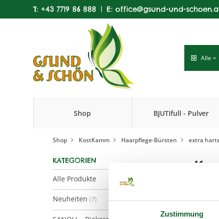
T:
+43 7719 86 888
|
E:
office@gsund-und-schoen.a
Alle
Shop
BJUTIfull - Pulver
Produkte
Shop
KostKamm
Haarpflege-Bürsten
extra hart
KATEGORIEN
Kos
Alle Produkte
Neuheiten
(7)
Zustimmung