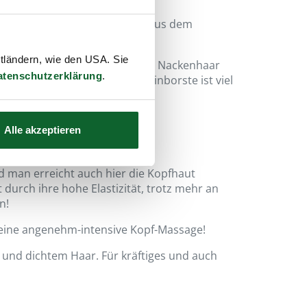
ra-harter Wildschweinborste aus dem
ttländern, wie den USA. Sie
rsten aus dem Erstschnitt vom Nackenhaar
atenschutzerklärung
.
en gut geeignet. Diese Wildscheinborste ist viel
re Borsten.
Alle akzeptieren
d man erreicht auch hier die Kopfhaut
 durch ihre hohe Elastizität, trotz mehr an
n!
g eine angenehm-intensive Kopf-Massage!
 und dichtem Haar. Für kräftiges und auch