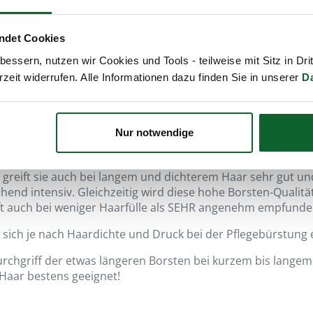
Haarpflege-Bürsten mit ext
Erstschnitt!
ndet Cookies
essern, nutzen wir Cookies und Tools - teilweise mit Sitz in Dri
Extra-harte Wildschweinbo
rzeit widerrufen. Alle Informationen dazu finden Sie in unserer
D
sind für (fast) alle Haartyp
länger und stärker als ande
Weiterlesen
Nur notwendige
greift sie auch bei langem und dichterem Haar sehr gut un
hend intensiv. Gleichzeitig wird diese hohe Borsten-Qualität
ft auch bei weniger Haarfülle als SEHR angenehm empfunde
t sich je nach Haardichte und Druck bei der Pflegebürstun
rchgriff der etwas längeren Borsten bei kurzem bis langem
 Haar bestens geeignet!