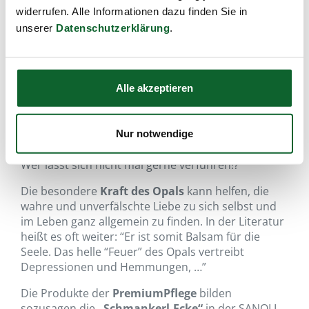
widerrufen. Alle Informationen dazu finden Sie in
unserer
Datenschutzerklärung
.
Alle akzeptieren
Nur notwendige
…sinnliche Verführung!!!
Wer lässt sich nicht mal gerne verführen!?
Die besondere
Kraft des Opals
kann helfen, die
wahre und unverfälschte Liebe zu sich selbst und
im Leben ganz allgemein zu finden. In der Literatur
heißt es oft weiter: “Er ist somit Balsam für die
Seele. Das helle “Feuer” des Opals vertreibt
Depressionen und Hemmungen, …”
Die Produkte der
PremiumPflege
bilden
sozusagen die
„Schmankerl-Ecke“
in der SANOLL