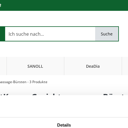
t
Suche
SANOLL
DeaDia
Biokosmetik
FiseurKosmetik
assage-Bürsten
- 3 Produkte
tKamm Gesichtsmassage-Bürst
zur angenehmen G
Details