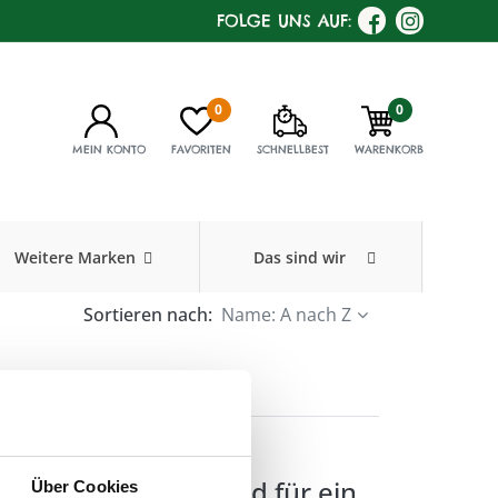
FOLGE UNS AUF:
0
0
MEIN KONTO
FAVORITEN
SCHNELLBEST
WARENKORB
Weitere Marken
Das sind wir
Sortieren nach:
Name: A nach Z
en
esichtsmassage und für ein
Über Cookies