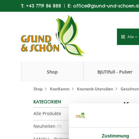
T:
+43 7719 86 888
|
E:
office@gsund-und-schoen.a
Alle
Shop
BJUTIfull - Pulver
Produkte
Shop
KostKamm
Kosmetik-Utensilien
Gesichtsm
KATEGORIEN
Kos
Alle Produkte
Neuheiten
(7)
Zustimmung