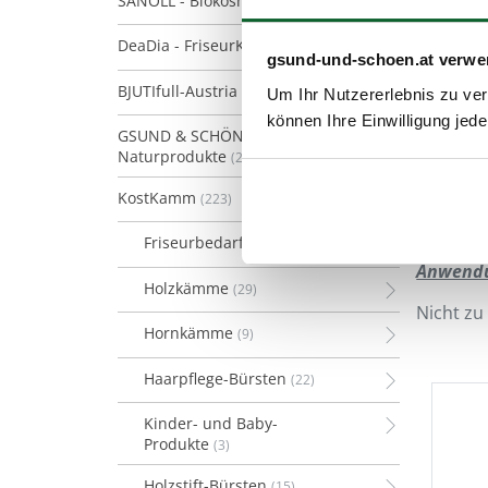
SANOLL - Biokosmetik
(128)
DeaDia - FriseurKosmetik
(21)
gsund-und-schoen.at verwe
BJUTIfull-Austria
(13)
Um Ihr Nutzererlebnis zu verb
können Ihre Einwilligung jede
GSUND & SCHÖN
Naturprodukte
(2)
KostKamm
(223)
Friseurbedarf
(8)
Anwend
Holzkämme
(29)
Nicht zu
Hornkämme
(9)
Haarpflege-Bürsten
(22)
Kinder- und Baby-
Produkte
(3)
Holzstift-Bürsten
(15)