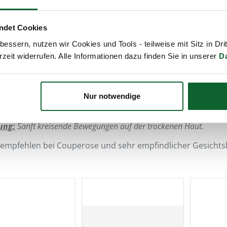
schönes Hautbild!
ndet Cookies
Gesichtsmassagebürsten si
sanften Trockenmassage gee
essern, nutzen wir Cookies und Tools - teilweise mit Sitz in Dri
Peeling-Effekt.
rzeit widerrufen. Alle Informationen dazu finden Sie in unserer
D
Weiterlesen
Nur notwendige
ung:
Sanft kreisende Bewegungen auf der trockenen Haut.
 empfehlen bei Couperose und sehr empfindlicher Gesichts