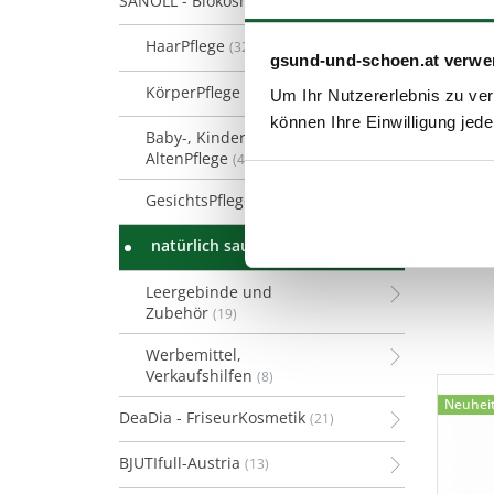
SANOLL - Biokosmetik
(128)
HaarPflege
(32)
gsund-und-schoen.at verwe
KörperPflege
(37)
Um Ihr Nutzererlebnis zu verb
können Ihre Einwilligung jede
Baby-, Kinder- &
AltenPflege
(4)
GesichtsPflege
(26)
natürlich sauber!
(2)
Leergebinde und
Zubehör
(19)
Werbemittel,
Verkaufshilfen
(8)
Neuhei
DeaDia - FriseurKosmetik
(21)
BJUTIfull-Austria
(13)