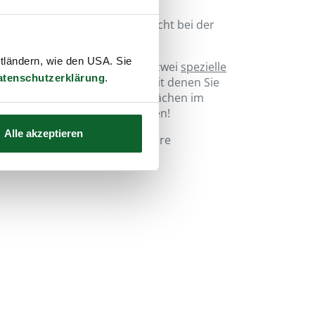
et die strenge Philosophie nicht bei der
ttländern, wie den USA. Sie
arker Verschmutzung wurden zwei
spezielle
atenschutzerklärung
.
Reinigungskraft entwickelt, mit denen Sie
wasser- und wischfesten Oberflächen im
utzte Kleidung reinigen können!
Alle akzeptieren
eltsame, aber um so praktischere