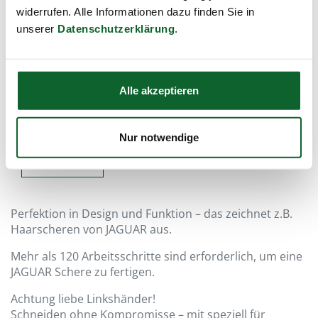
widerrufen. Alle Informationen dazu finden Sie in
…ein Qualitätsprodukt aus
unserer
Datenschutzerklärung
.
Deutschland!
Langjährige Erfahrung, stetig wachsendes Know-
How und die Verwendung modernster
Alle akzeptieren
Fertigungsanlagen lassen Friseur-Werkzeuge
entstehen, die den anspruchsvollen
Anforderungen der Branche gerecht werden.
Nur notwendige
Weiterlesen
Perfektion in Design und Funktion – das zeichnet z.B.
Haarscheren von JAGUAR aus.
Mehr als 120 Arbeitsschritte sind erforderlich, um eine
JAGUAR Schere zu fertigen.
Achtung liebe Linkshänder!
Schneiden ohne Kompromisse – mit speziell für