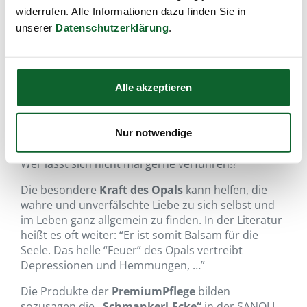
widerrufen. Alle Informationen dazu finden Sie in
unserer
Datenschutzerklärung
.
Alle akzeptieren
Nur notwendige
…sinnliche Verführung!!!
Wer lässt sich nicht mal gerne verführen!?
Die besondere
Kraft des Opals
kann helfen, die
wahre und unverfälschte Liebe zu sich selbst und
im Leben ganz allgemein zu finden. In der Literatur
heißt es oft weiter: “Er ist somit Balsam für die
Seele. Das helle “Feuer” des Opals vertreibt
Depressionen und Hemmungen, …”
Die Produkte der
PremiumPflege
bilden
sozusagen die
„Schmankerl-Ecke“
in der SANOLL