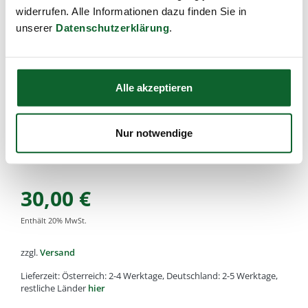
widerrufen. Alle Informationen dazu finden Sie in
Eignung: für die Trocken oder Ölmassage, angenehmer
tiefgründiger Massageeffekt
unserer
Datenschutzerklärung
.
Artikel-Nr.:
k3325
,
EAN:
4033977332504
,
Füllmenge:
spitze Holznoppen, d=6cm
Alle von Kost Kamm gefertigten Holz oder Horn Artikel
Alle akzeptieren
bestehen aus natürlichen Rohstoffen. Daher kann es zu
kleinen Unterschieden in der Holz-Farbe, Struktur oder
Maserung kommen.
Nur notwendige
Diese Abweichungen machen aus jedem Stück ein
hochwertiges Unikat und sind kein Reklamationsgrund!
30,00
€
Enthält
20
% MwSt.
zzgl.
Versand
Lieferzeit: Österreich: 2-4 Werktage, Deutschland: 2-5 Werktage,
restliche Länder
hier