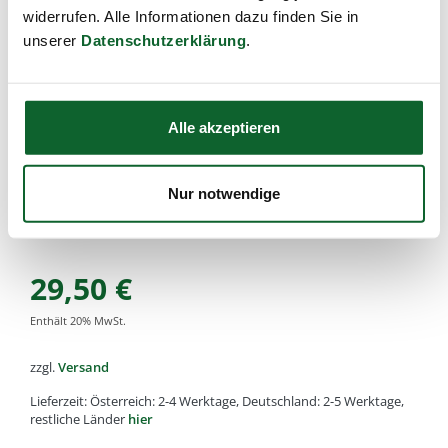
widerrufen. Alle Informationen dazu finden Sie in
Eignung: für die Trocken oder Ölmassage, angenehmer
tiefgründiger Massageeffekt
unserer
Datenschutzerklärung
.
Artikel-Nr.:
k3324
,
EAN:
4033977332405
,
Füllmenge:
spitze Holznoppen, 13cm
Alle von Kost Kamm gefertigten Holz oder Horn Artikel
Alle akzeptieren
bestehen aus natürlichen Rohstoffen. Daher kann es zu
kleinen Unterschieden in der Holz-Farbe, Struktur oder
Maserung kommen.
Nur notwendige
Diese Abweichungen machen aus jedem Stück ein
hochwertiges Unikat und sind kein Reklamationsgrund!
29,50
€
Enthält
20
% MwSt.
zzgl.
Versand
Lieferzeit: Österreich: 2-4 Werktage, Deutschland: 2-5 Werktage,
restliche Länder
hier