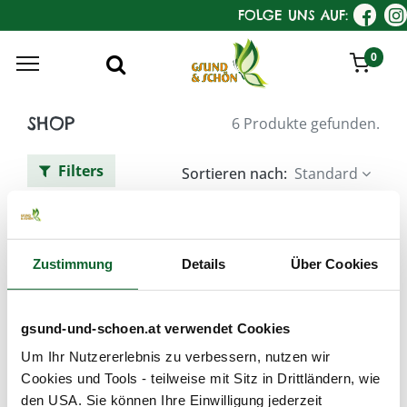
FOLGE UNS AUF:
0
SHOP
6 Produkte gefunden.
Filters
Sortieren nach:
Standard
Tag :
Genfreie Kosmetik
Zustimmung
Details
Über Cookies
SANOLL Morion Rasier- und
HerrenPflege
gsund-und-schoen.at verwendet Cookies
Um Ihr Nutzererlebnis zu verbessern, nutzen wir
Cookies und Tools - teilweise mit Sitz in Drittländern, wie
den USA. Sie können Ihre Einwilligung jederzeit