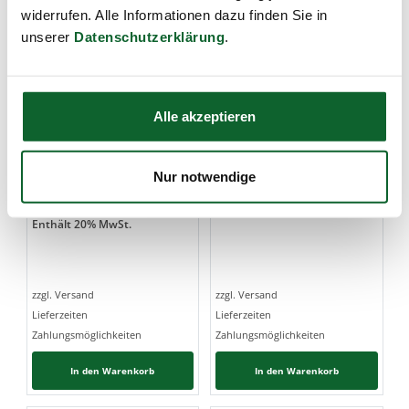
widerrufen. Alle Informationen dazu finden Sie in
unserer
Datenschutzerklärung
.
SANOLL - Biokosmetik
SANOLL - Biokosmetik
NATURMOLKE
HANF SHAMPOO
Alle akzeptieren
SHAMPOO
bio-Vegan - für gesundes
Haar
15,10
€
für jedes Haar
13,95
€
Nur notwendige
(
75,50
€
/
1
Liter
)
(
69,75
€
/
1
Liter
)
Enthält
20
% MwSt.
Enthält
20
% MwSt.
zzgl. Versand
zzgl. Versand
Lieferzeiten
Lieferzeiten
Zahlungsmöglichkeiten
Zahlungsmöglichkeiten
In den Warenkorb
In den Warenkorb