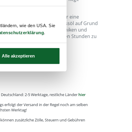
ns die guten Eigenschaften für eine
onders beliebt ist das Wellnessöl auf Grund
ttländern, wie den USA. Sie
bei energetischen Massagetechniken und
atenschutzerklärung
.
chen Duft auch für die "schönen Stunden zu
Alle akzeptieren
e, Deutschland: 2-5 Werktage, restliche Länder
hier
gs erfolgt der Versand in der Regel noch am selben
chsten Werktag!
r können zusätzliche Zölle, Steuern und Gebühren