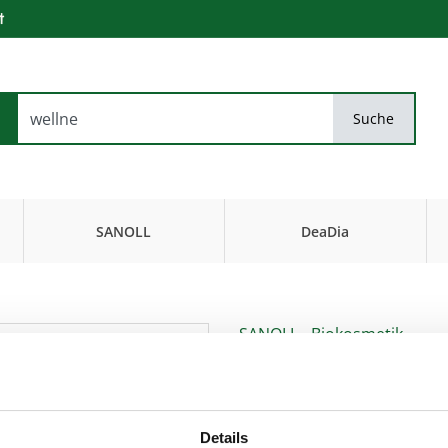
t
Suche
SANOLL
DeaDia
Biokosmetik
FiseurKosmetik
SANOLL - Biokosmetik
Wellnessöl Rin
bei trockener Haut & zur Massage
Artikel-Nr.:
12580
,
EAN:
9005535105
Details
Für eine genussvolle Massa