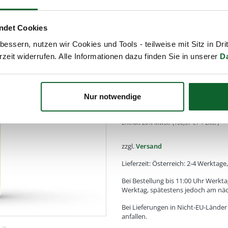
trockener Hautstellen!
Viele Masseure bestätigen u
ndet Cookies
professionelle Massage. Bes
essern, nutzen wir Cookies und Tools - teilweise mit Sitz in Dri
des tollen Energieflusses 
rzeit widerrufen. Alle Informationen dazu finden Sie in unserer
D
natürlich wegen dem herrli
zweit"!
Nur notwendige
22,60
€
Enthält
20
% MwSt.
(
150,67
€
/
1
Liter
)
zzgl.
Versand
Lieferzeit: Österreich: 2-4 Werktag
Bei Bestellung bis 11:00 Uhr Werkta
Werktag, spätestens jedoch am nä
Bei Lieferungen in Nicht-EU-Lände
anfallen.