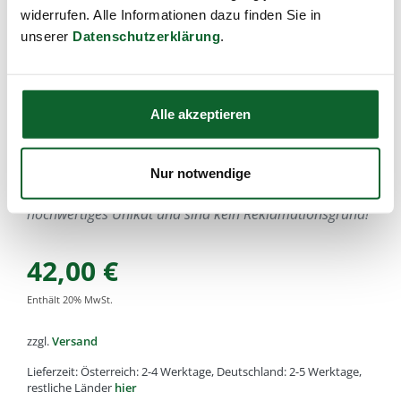
widerrufen. Alle Informationen dazu finden Sie in
Seifenschale aus Nussbaum, wasserfest lackiert
unserer
Datenschutzerklärung
.
Artikel-Nr.:
k835
,
EAN:
4033977083505
,
Füllmenge:
Durchmesser 9cm
Alle von Kost Kamm gefertigten Holz oder Horn Artikel
Alle akzeptieren
bestehen aus natürlichen Rohstoffen. Daher kann es zu
kleinen Unterschieden in der Holz-Farbe, Struktur oder
Maserung kommen.
Nur notwendige
Diese Abweichungen machen aus jedem Stück ein
hochwertiges Unikat und sind kein Reklamationsgrund!
42,00
€
Enthält
20
% MwSt.
zzgl.
Versand
Lieferzeit: Österreich: 2-4 Werktage, Deutschland: 2-5 Werktage,
restliche Länder
hier