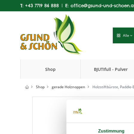
T:
+43 7719 86 888
|
E:
office@gsund-und-schoen.a
Alle
Shop
BJUTIfull - Pulver
Produkte
Shop
gerade Holznoppen
Holzstiftbürste, Paddle
Zustimmung