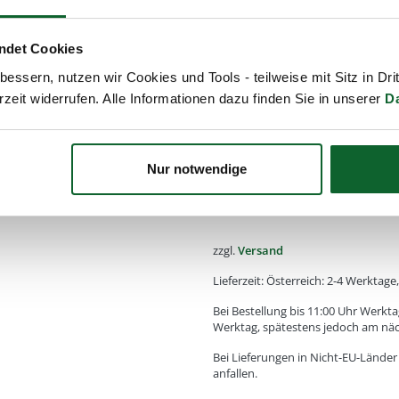
Alle von Kost Kamm gefertigte
natürlichen Rohstoffen. Daher
ndet Cookies
Farbe, Struktur oder Maseru
essern, nutzen wir Cookies und Tools - teilweise mit Sitz in Dri
rzeit widerrufen. Alle Informationen dazu finden Sie in unserer
D
Diese Abweichungen machen a
sind kein Reklamationsgrund!
Nur notwendige
35,50
€
Enthält
20
% MwSt.
zzgl.
Versand
Lieferzeit: Österreich: 2-4 Werktag
Bei Bestellung bis 11:00 Uhr Werkta
Werktag, spätestens jedoch am nä
Bei Lieferungen in Nicht-EU-Lände
anfallen.