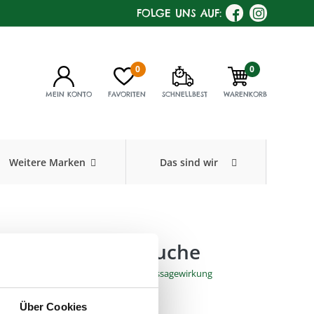
FOLGE UNS AUF:
0
0
MEIN KONTO
FAVORITEN
SCHNELLBEST
WARENKORB
Weitere Marken
Das sind wir
, Paddle-Brush, Buche
glattes od. gewelltes Haar; intensive Massagewirkung
008
,
Füllmenge:
Über Cookies
ig, 25,5cm