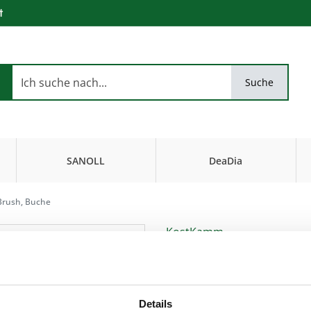
t
Suche
SANOLL
DeaDia
Biokosmetik
FiseurKosmetik
-Brush, Buche
KostKamm
Holzstiftbürste
Eignung : mittellanges bis langes, 
Artikel-Nr.:
k4540
,
EAN:
4033977454
Details
gerade Holznoppen, 11-reih