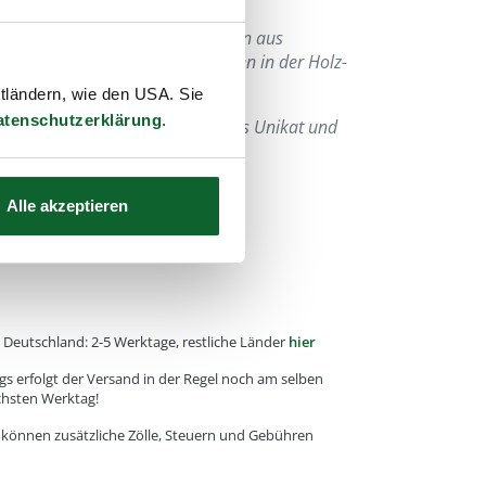
n Holz oder Horn Artikel bestehen aus
 kann es zu kleinen Unterschieden in der Holz-
ng kommen.
ttländern, wie den USA. Sie
atenschutzerklärung
.
us jedem Stück ein hochwertiges Unikat und
Alle akzeptieren
e, Deutschland: 2-5 Werktage, restliche Länder
hier
gs erfolgt der Versand in der Regel noch am selben
chsten Werktag!
r können zusätzliche Zölle, Steuern und Gebühren