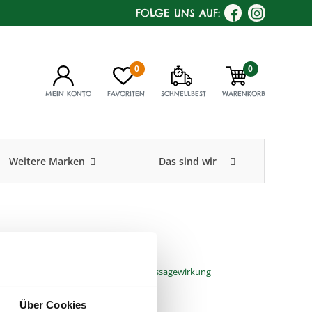
FOLGE UNS AUF:
0
0
MEIN KONTO
FAVORITEN
SCHNELLBEST
WARENKORB
Weitere Marken
Das sind wir
 oval, Olivenholz
glattes od. gewelltes Haar; intensive Massagewirkung
700
,
Füllmenge:
Über Cookies
g, 21,5cm