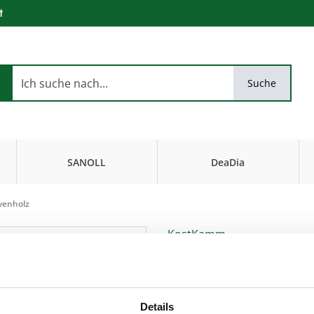
t
Suche
SANOLL
DeaDia
Biokosmetik
FiseurKosmetik
ivenholz
KostKamm
Holzstiftbürste,
Eignung : mittellanges bis langes, 
Artikel-Nr.:
k4517
,
EAN:
4033977451
Details
gerade Holznoppen, 9-reihi