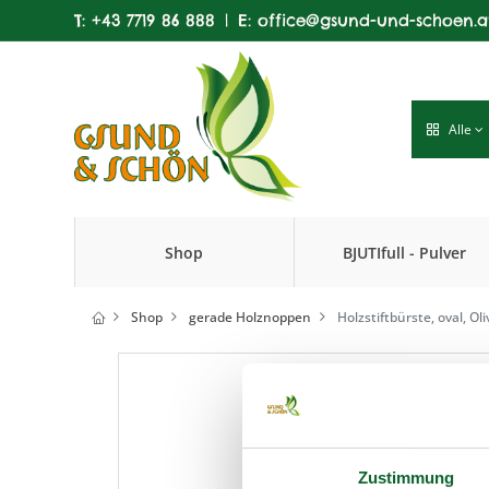
T:
+43 7719 86 888
|
E:
office@gsund-und-schoen.a
Alle
Shop
BJUTIfull - Pulver
Produkte
Shop
gerade Holznoppen
Holzstiftbürste, oval, Ol
Zustimmung