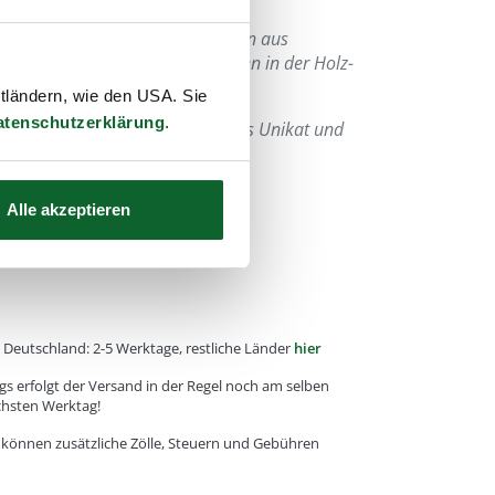
n Holz oder Horn Artikel bestehen aus
 kann es zu kleinen Unterschieden in der Holz-
ng kommen.
ttländern, wie den USA. Sie
atenschutzerklärung
.
us jedem Stück ein hochwertiges Unikat und
Alle akzeptieren
e, Deutschland: 2-5 Werktage, restliche Länder
hier
gs erfolgt der Versand in der Regel noch am selben
chsten Werktag!
r können zusätzliche Zölle, Steuern und Gebühren