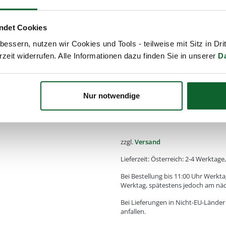
Alle von Kost Kamm gefertigte
natürlichen Rohstoffen. Daher
ndet Cookies
Farbe, Struktur oder Maseru
essern, nutzen wir Cookies und Tools - teilweise mit Sitz in Dri
rzeit widerrufen. Alle Informationen dazu finden Sie in unserer
D
Diese Abweichungen machen a
sind kein Reklamationsgrund!
Nur notwendige
41,00
€
Enthält
20
% MwSt.
zzgl.
Versand
Lieferzeit: Österreich: 2-4 Werktag
Bei Bestellung bis 11:00 Uhr Werkta
Werktag, spätestens jedoch am nä
Bei Lieferungen in Nicht-EU-Lände
anfallen.