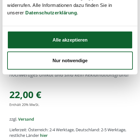
widerrufen. Alle Informationen dazu finden Sie in
Eignung : mittellanges bis langes, glattes od. gewelltes Haar
unserer
Datenschutzerklärung
.
Artikel-Nr.:
k421
,
EAN:
4033977042106
,
Füllmenge:
Wildschweinborste, 8-reihig, 22cm
Alle von Kost Kamm gefertigten Holz oder Horn Artikel
Alle akzeptieren
bestehen aus natürlichen Rohstoffen. Daher kann es zu
kleinen Unterschieden in der Holz-Farbe, Struktur oder
Maserung kommen.
Nur notwendige
Diese Abweichungen machen aus jedem Stück ein
hochwertiges Unikat und sind kein Reklamationsgrund!
22,00
€
Enthält
20
% MwSt.
zzgl.
Versand
Lieferzeit: Österreich: 2-4 Werktage, Deutschland: 2-5 Werktage,
restliche Länder
hier