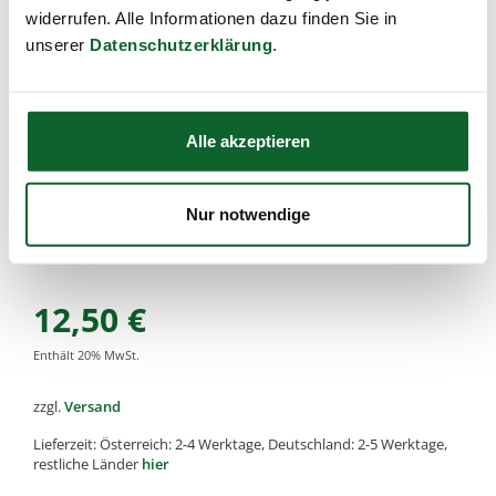
widerrufen. Alle Informationen dazu finden Sie in
Eignung: sehr harte kurze Sisal-Borste (vegan) für hartnäckigen
Schmutz
unserer
Datenschutzerklärung
.
Artikel-Nr.:
k3476
,
EAN:
4033977347607
,
Füllmenge:
vegane Sisalborste, 9,5cm
Alle von Kost Kamm gefertigten Holz oder Horn Artikel
Alle akzeptieren
bestehen aus natürlichen Rohstoffen. Daher kann es zu
kleinen Unterschieden in der Holz-Farbe, Struktur oder
Maserung kommen.
Nur notwendige
Diese Abweichungen machen aus jedem Stück ein
hochwertiges Unikat und sind kein Reklamationsgrund!
12,50
€
Enthält
20
% MwSt.
zzgl.
Versand
Lieferzeit: Österreich: 2-4 Werktage, Deutschland: 2-5 Werktage,
restliche Länder
hier