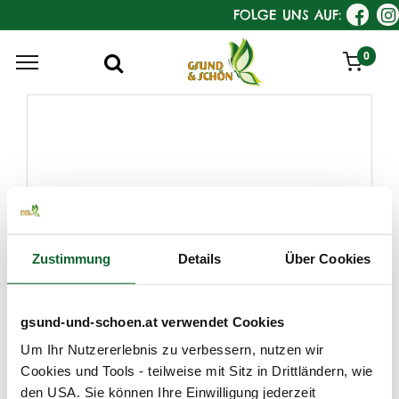
FOLGE UNS AUF:
0
Zustimmung
Details
Über Cookies
gsund-und-schoen.at verwendet Cookies
KostKamm
Um Ihr Nutzererlebnis zu verbessern, nutzen wir
Taschenkamm, Holz
Cookies und Tools - teilweise mit Sitz in Drittländern, wie
Eignung : mittellanges, glattes od. gewelltes Haar
den USA. Sie können Ihre Einwilligung jederzeit