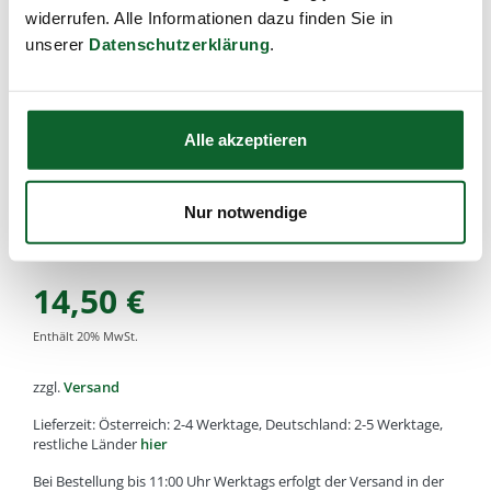
Artikel-Nr.:
k17
,
EAN:
4033977001707
,
Füllmenge:
widerrufen. Alle Informationen dazu finden Sie in
unserer
Datenschutzerklärung
.
mittel, 14cm
Alle von Kost Kamm gefertigten Holz oder Horn Artikel
bestehen aus natürlichen Rohstoffen. Daher kann es zu
kleinen Unterschieden in der Holz-Farbe, Struktur oder
Alle akzeptieren
Maserung kommen.
Diese Abweichungen machen aus jedem Stück ein
Nur notwendige
hochwertiges Unikat und sind kein Reklamationsgrund!
14,50
€
Enthält
20
% MwSt.
zzgl.
Versand
Lieferzeit: Österreich: 2-4 Werktage, Deutschland: 2-5 Werktage,
restliche Länder
hier
Bei Bestellung bis 11:00 Uhr Werktags erfolgt der Versand in der