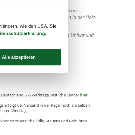
n Holz oder Horn Artikel bestehen aus
 kann es zu kleinen Unterschieden in der Holz-
ng kommen.
ttländern, wie den USA. Sie
atenschutzerklärung
.
us jedem Stück ein hochwertiges Unikat und
Alle akzeptieren
e, Deutschland: 2-5 Werktage, restliche Länder
hier
gs erfolgt der Versand in der Regel noch am selben
chsten Werktag!
r können zusätzliche Zölle, Steuern und Gebühren