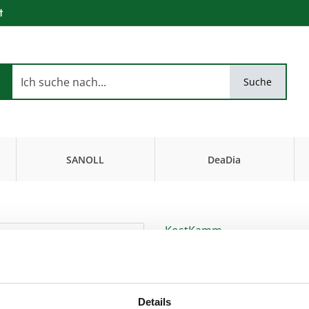
t
Suche
SANOLL
DeaDia
Biokosmetik
FiseurKosmetik
KostKamm
Locken-Griffka
Eignung : voluminöses, lockiges Ha
Artikel-Nr.:
k122
,
EAN:
40339770122
Details
extra breit, 16cm