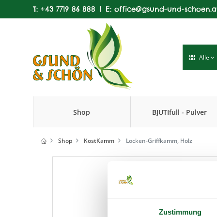
T:
+43 7719 86 888
|
E:
office@gsund-und-schoen.a
Alle
Shop
BJUTIfull - Pulver
Produkte
Shop
KostKamm
Locken-Griffkamm, Holz
Zustimmung