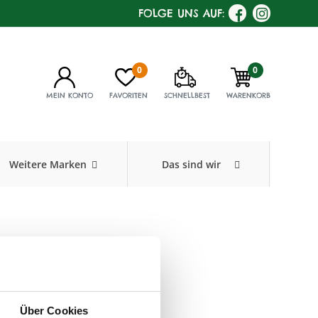
FOLGE UNS AUF:
0
0
MEIN KONTO
FAVORITEN
SCHNELLBEST
WARENKORB
Weitere Marken
Das sind wir
mm, Holz
ar
08
,
Füllmenge:
Über Cookies