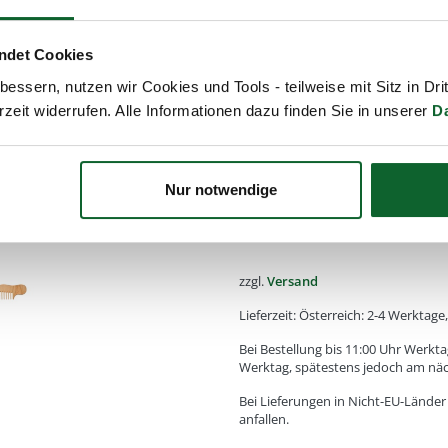
Alle von Kost Kamm gefertigte
natürlichen Rohstoffen. Daher
ndet Cookies
Farbe, Struktur oder Maseru
essern, nutzen wir Cookies und Tools - teilweise mit Sitz in Dri
rzeit widerrufen. Alle Informationen dazu finden Sie in unserer
D
Diese Abweichungen machen a
sind kein Reklamationsgrund!
Nur notwendige
18,50
€
Enthält
20
% MwSt.
zzgl.
Versand
Lieferzeit: Österreich: 2-4 Werktag
Bei Bestellung bis 11:00 Uhr Werkta
Werktag, spätestens jedoch am nä
Bei Lieferungen in Nicht-EU-Lände
anfallen.