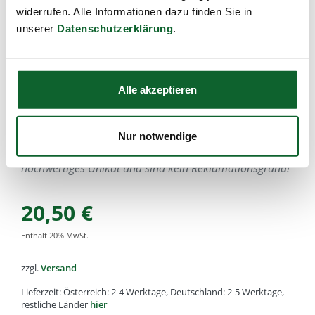
widerrufen. Alle Informationen dazu finden Sie in
Eignung : kurzes, glattes Haar, mit Abteilspitze
unserer
Datenschutzerklärung
.
Artikel-Nr.:
k11
,
EAN:
4033977001103
,
Füllmenge:
fein, 18cm
Alle von Kost Kamm gefertigten Holz oder Horn Artikel
Alle akzeptieren
bestehen aus natürlichen Rohstoffen. Daher kann es zu
kleinen Unterschieden in der Holz-Farbe, Struktur oder
Maserung kommen.
Nur notwendige
Diese Abweichungen machen aus jedem Stück ein
hochwertiges Unikat und sind kein Reklamationsgrund!
20,50
€
Enthält
20
% MwSt.
zzgl.
Versand
Lieferzeit: Österreich: 2-4 Werktage, Deutschland: 2-5 Werktage,
restliche Länder
hier