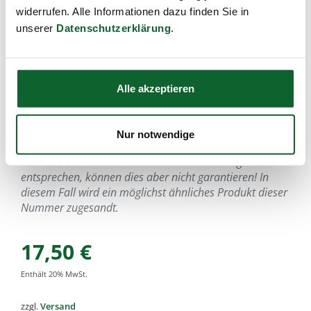
Artikel-Nr.:
k100b
,
EAN:
4033977010013
,
Füllmenge:
widerrufen. Alle Informationen dazu finden Sie in
unserer
Datenschutzerklärung
.
breit, 16cm
Da sämtliche bunten Produkte kunsthandwerklich
gefertigte Unikate sind, ist es nicht möglich, genau nach
Abbildung im Katalog, Internet oder früher zugesandten
Alle akzeptieren
Produkten zu liefern.
Es kann bei der Bestellung eine unverbindliche
Nur notwendige
Farbrichtung oder ein Formwunsch angegeben werden,
wir versuchen diesem Wunsch so weit als möglich zu
entsprechen, können dies aber nicht garantieren! In
diesem Fall wird ein möglichst ähnliches Produkt dieser
Nummer zugesandt.
17,50
€
Enthält
20
% MwSt.
zzgl.
Versand