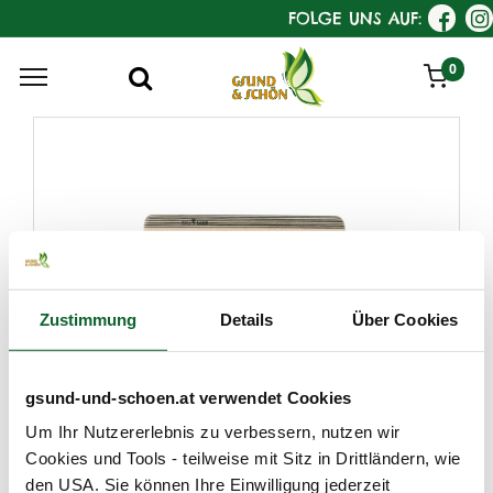
FOLGE UNS AUF:
0
Zustimmung
Details
Über Cookies
gsund-und-schoen.at verwendet Cookies
KostKamm
Um Ihr Nutzererlebnis zu verbessern, nutzen wir
Strähnenkamm, Holz
Cookies und Tools - teilweise mit Sitz in Drittländern, wie
Eignung : mittellanges bis langes, gewelltes od. lockiges Haar
den USA. Sie können Ihre Einwilligung jederzeit