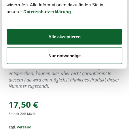
Artikel-Nr.:
k100b
,
EAN:
4033977010013
,
Füllmenge:
widerrufen. Alle Informationen dazu finden Sie in
unserer
Datenschutzerklärung
.
breit, 16cm
Da sämtliche bunten Produkte kunsthandwerklich
gefertigte Unikate sind, ist es nicht möglich, genau nach
Abbildung im Katalog, Internet oder früher zugesandten
Alle akzeptieren
Produkten zu liefern.
Es kann bei der Bestellung eine unverbindliche
Nur notwendige
Farbrichtung oder ein Formwunsch angegeben werden,
wir versuchen diesem Wunsch so weit als möglich zu
entsprechen, können dies aber nicht garantieren! In
diesem Fall wird ein möglichst ähnliches Produkt dieser
Nummer zugesandt.
17,50
€
Enthält
20
% MwSt.
zzgl.
Versand