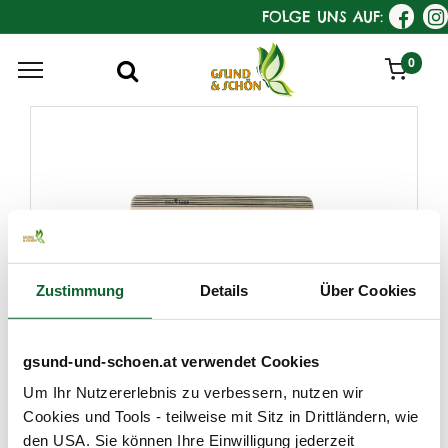
FOLGE UNS AUF:
0
Zustimmung
Details
Über Cookies
gsund-und-schoen.at verwendet Cookies
KostKamm
Um Ihr Nutzererlebnis zu verbessern, nutzen wir
Strähnenkamm, Holz
Cookies und Tools - teilweise mit Sitz in Drittländern, wie
Eignung : mittellanges bis langes, gewelltes od. lockiges Haar
den USA. Sie können Ihre Einwilligung jederzeit