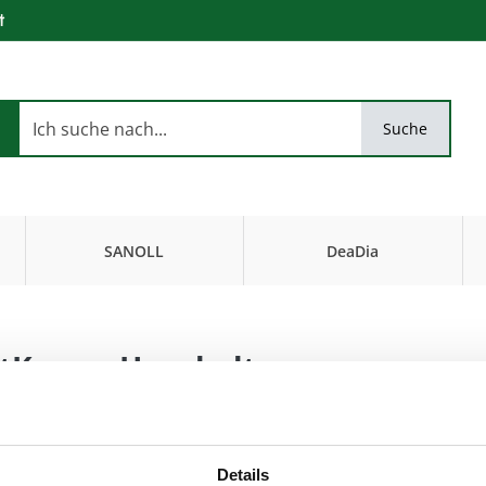
t
Suche
SANOLL
DeaDia
Biokosmetik
FiseurKosmetik
tKamm Haushalt
Details