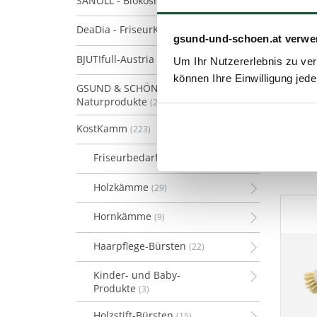
SANOLL - Biokosmetik
(128)
DeaDia - FriseurKosmetik
(21)
gsund-und-schoen.at verwe
BJUTIfull-Austria
(13)
Um Ihr Nutzererlebnis zu verb
können Ihre Einwilligung jede
GSUND & SCHÖN
Naturprodukte
(2)
KostKamm
(223)
Friseurbedarf
(8)
Holzkämme
(29)
Hornkämme
(9)
Haarpflege-Bürsten
(22)
Kinder- und Baby-
Produkte
(3)
Holzstift-Bürsten
(15)