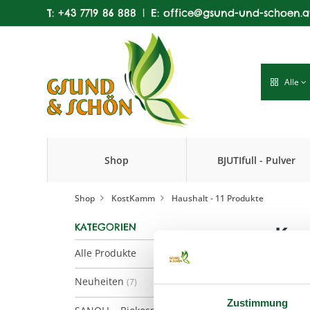
T:
+43 7719 86 888
|
E:
office@gsund-und-schoen.a
Alle
Shop
BJUTIfull - Pulver
Produkte
Shop
KostKamm
Haushalt
- 11 Produkte
KATEGORIEN
Kos
Alle Produkte
Neuheiten
(7)
Zustimmung