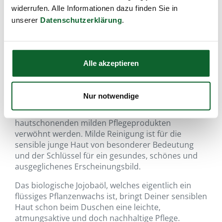
widerrufen. Alle Informationen dazu finden Sie in
unserer
Datenschutzerklärung
.
SANOLL - Biokosmetik
Aventurin Hair & Body
Shampoo
Alle akzeptieren
zum Duschen und Haare waschen
Artikel-Nr.:
15710
,
EAN:
9005535009604
,
Füllmenge:
200 ml
Nur notwendige
Damit Deine Haut und Dein Haar in ihr
Gleichgewicht finden können, sollen sie täglich mit
hautschonenden milden Pflegeprodukten
verwöhnt werden. Milde Reinigung ist für die
sensible junge Haut von besonderer Bedeutung
und der Schlüssel für ein gesundes, schönes und
ausgeglichenes Erscheinungsbild.
Das biologische Jojobaöl, welches eigentlich ein
flüssiges Pflanzenwachs ist, bringt Deiner sensiblen
Haut schon beim Duschen eine leichte,
atmungsaktive und doch nachhaltige Pflege.