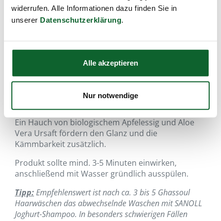
widerrufen. Alle Informationen dazu finden Sie in
unserer
Datenschutzerklärung
.
SANOLL - Biokosmetik
Ghassoul Haarwäsche
Bitterorange
Alle akzeptieren
stark bei trockenem Haar
Artikel-Nr.:
11230
,
EAN:
9005535001141
,
Füllmenge:
200 ml
Nur notwendige
Bei trockenem Haar kommt besonders die milde
Waschkraft von Ghassoul und Quinoa zur Geltung.
Ein Hauch von biologischem Apfelessig und Aloe
Vera Ursaft fördern den Glanz und die
Kämmbarkeit zusätzlich.
Produkt sollte mind. 3-5 Minuten einwirken,
anschließend mit Wasser gründlich ausspülen.
Tipp:
Empfehlenswert ist nach ca. 3 bis 5 Ghassoul
Haarwäschen das abwechselnde Waschen mit SANOLL
Joghurt-Shampoo. In besonders schwierigen Fällen