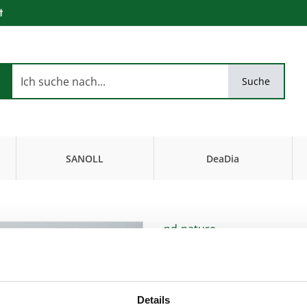
t
Suche
SANOLL
DeaDia
Biokosmetik
FiseurKosmetik
pd-nature
pd-nature Ohrk
für Wellness und Kosmetik
Artikel-Nr.:
421102
,
EAN:
426033832
Details
Gönnen Sie sich eine wohlt