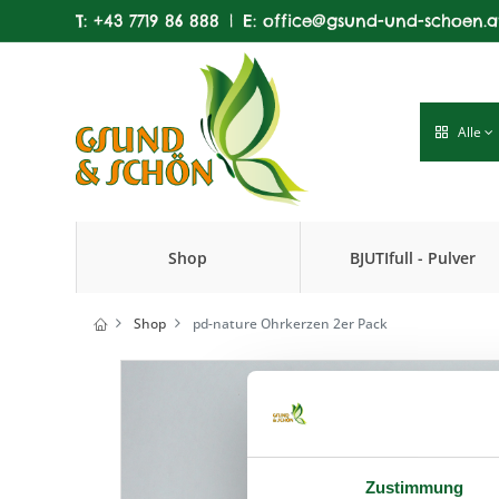
T:
+43 7719 86 888
|
E:
office@gsund-und-schoen.a
Alle
Shop
BJUTIfull - Pulver
Produkte
Shop
pd-nature Ohrkerzen 2er Pack
Zustimmung