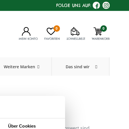
FOLGE UNS AUF:
0
0
MEIN KONTO
FAVORITEN
SCHNELLBEST
WARENKORB
Weitere Marken
Das sind wir
erzen 2er Pack
0126
,
Füllmenge:
Über Cookies
uende Auszeit - sehr empfehlenswert sind