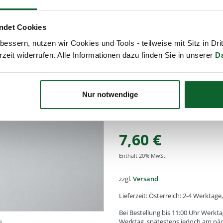
Ohrkerzen zur Anwendung in
Person. Gerade bei unserer
ndet Cookies
Informationsquellen und Ko
wunderschöne Erfahrung, si
essern, nutzen wir Cookies und Tools - teilweise mit Sitz in Dri
kleine, wohltuende Auszeit 
rzeit widerrufen. Alle Informationen dazu finden Sie in unserer
D
Anwendungen auch im Welln
werden Ihnen für die ents
therapeutische Anwendunge
Nur notwendige
Therapeuten, Heilpraktiker 
wenden!
7,60
€
Enthält
20
% MwSt.
zzgl.
Versand
Lieferzeit: Österreich: 2-4 Werktag
Bei Bestellung bis 11:00 Uhr Werkta
Werktag, spätestens jedoch am nä