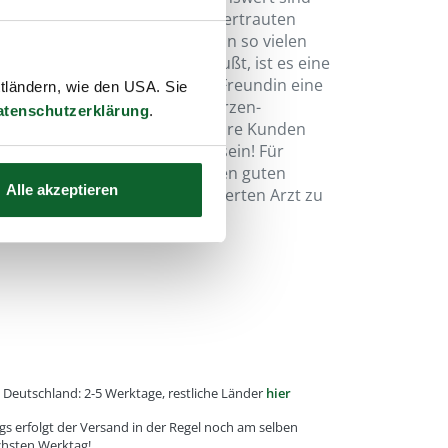
 der Familie oder mit einer vertrauten
 stressigen Lebensführung, von so vielen
mmuniKrtionsmitteln beeinflußt, ist es eine
ch mit Partner, Freund oder Freundin eine
ttländern, wie den USA. Sie
zu gönnen. Beliebt sind Ohrkerzen-
atenschutzerklärung
.
ess- und Kosmetikbereich, Ihre Kunden
pannenden Momente dankbar sein! Für
n empfehlen wir, sich an einen guten
Alle akzeptieren
oder naturheilkundlich orientierten Arzt zu
e, Deutschland: 2-5 Werktage, restliche Länder
hier
gs erfolgt der Versand in der Regel noch am selben
chsten Werktag!