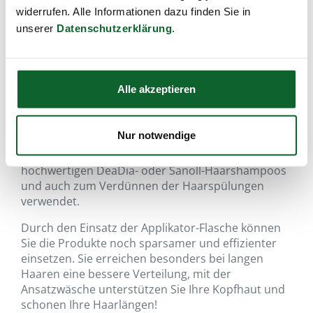
widerrufen. Alle Informationen dazu finden Sie in
unserer
Datenschutzerklärung
.
DeaDia - FriseurKosmetik
Applikator-Flasche 80ml m.
Pipettenspitz
Alle akzeptieren
für eine schonende Ansatz-Haarwäsche und zur sparsamen
Shampoo-Anwendung
Artikel-Nr.:
21900
,
Füllmenge:
Nur notwendige
Die Applikator-Flasche wird zum Verdünnen der
hochwertigen DeaDia- oder Sanoll-Haarshampoos
und auch zum Verdünnen der Haarspülungen
verwendet.
Durch den Einsatz der Applikator-Flasche können
Sie die Produkte noch sparsamer und effizienter
einsetzen. Sie erreichen besonders bei langen
Haaren eine bessere Verteilung, mit der
Ansatzwäsche unterstützen Sie Ihre Kopfhaut und
schonen Ihre Haarlängen!