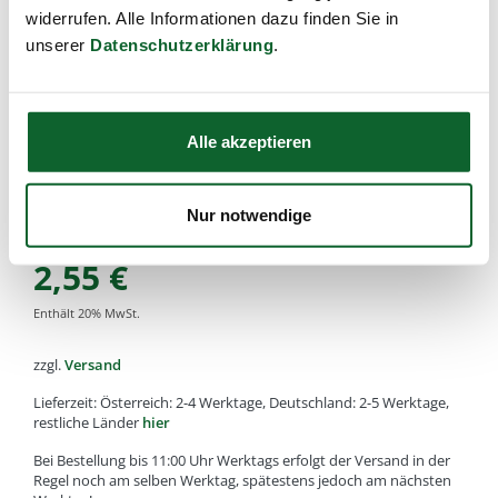
widerrufen. Alle Informationen dazu finden Sie in
unserer
Datenschutzerklärung
.
SANOLL - Biokosmetik
Pumpspender, passend für
Opalglas-Flaschen 100ml
Alle akzeptieren
Artikel-Nr.:
198850
,
Füllmenge:
Nur notwendige
2,55
€
Enthält
20
% MwSt.
zzgl.
Versand
Lieferzeit: Österreich: 2-4 Werktage, Deutschland: 2-5 Werktage,
restliche Länder
hier
Bei Bestellung bis 11:00 Uhr Werktags erfolgt der Versand in der
Regel noch am selben Werktag, spätestens jedoch am nächsten